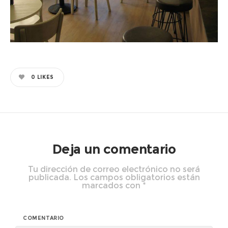
0
LIKES
Deja un comentario
Tu dirección de correo electrónico no será
publicada.
Los campos obligatorios están
marcados con
*
COMENTARIO